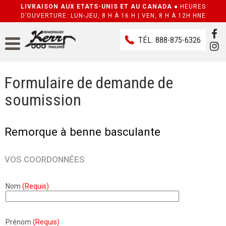
LIVRAISON AUX ETATS-UNIS ET AU CANADA ●
HEURES
D’OUVERTURE: LUN-JEU, 8 H À 16 H | VEN, 8 H À 12H HNE
TÉL.
888-875-6326
Formulaire de demande de
soumission
Remorque à benne basculante
VOS COORDONNÉES
Nom
(Requis)
Prénom
(Requis)