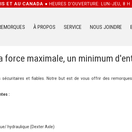
NIS ET AU CANADA ●
HEURES D’OUVERTURE: LUN-JEU, 8 H 
REMORQUES
À PROPOS
SERVICE
NOUS JOINDRE
la force maximale, un minimum d'ent
écuritaires et fiables. Notre but est de vous offrir des remorques 
tes :
ique/ hydraulique (Dexter Axle)