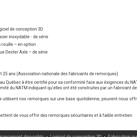
giciel de conception 3D
cier inoxydable - de série
 rouille – en option
ue Dexter Axle – de série
5 ans (Association nationale des fabricants de remorques).
au Québec à être certifié pour sa conformité face aux éxigences du N
mité du NATM indiquant qu’elles ont été construites par un fabricant de 
i utilisent nos remorques sur une base quotidienne, peuvent nous off
ttent de vous offrir des remorques sécuritaires et à faible entretien.
ancement disponible • Logiciel de conception 3D • Fabrication su