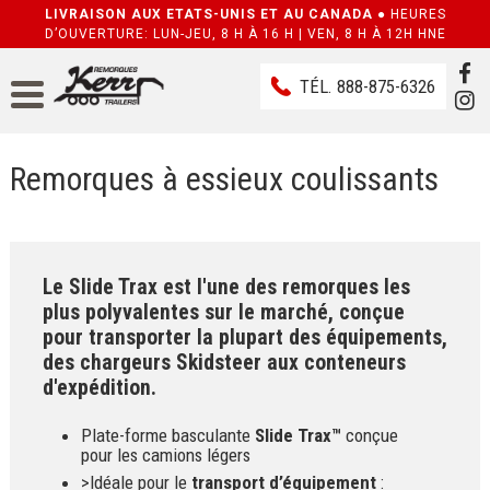
LIVRAISON AUX ETATS-UNIS ET AU CANADA ●
HEURES
D’OUVERTURE: LUN-JEU, 8 H À 16 H | VEN, 8 H À 12H HNE
TÉL.
888-875-6326
Remorques à essieux coulissants
Le Slide Trax est l'une des remorques les
plus polyvalentes sur le marché, conçue
pour transporter la plupart des équipements,
des chargeurs Skidsteer aux conteneurs
d'expédition.
Plate-forme basculante
Slide Trax™
conçue
pour les camions légers
>Idéale pour le
transport d’équipement
: