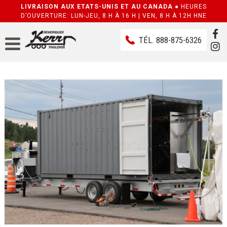
LIVRAISON AUX ETATS-UNIS ET AU CANADA ●
HEURES
D’OUVERTURE: LUN-JEU, 8 H À 16 H | VEN, 8 H À 12H HNE
TÉL.
888-875-6326